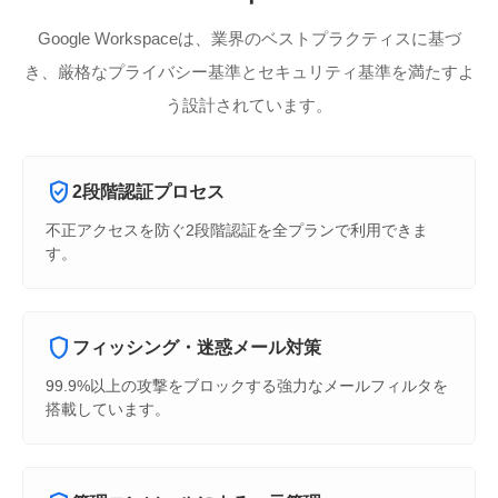
Google Workspaceは、業界のベストプラクティスに基づ
き、厳格なプライバシー基準とセキュリティ基準を満たすよ
う設計されています。
verified_user
2段階認証プロセス
不正アクセスを防ぐ2段階認証を全プランで利用できま
す。
shield
フィッシング・迷惑メール対策
99.9%以上の攻撃をブロックする強力なメールフィルタを
搭載しています。