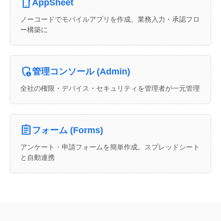
phone_android
AppSheet
ノーコードでモバイルアプリを作成。業務入力・承認フロ
ー構築に
admin_panel_settings
管理コンソール (Admin)
全社の権限・デバイス・セキュリティを管理者が一元管理
assignment
フォーム (Forms)
アンケート・申請フォームを簡単作成。スプレッドシート
と自動連携