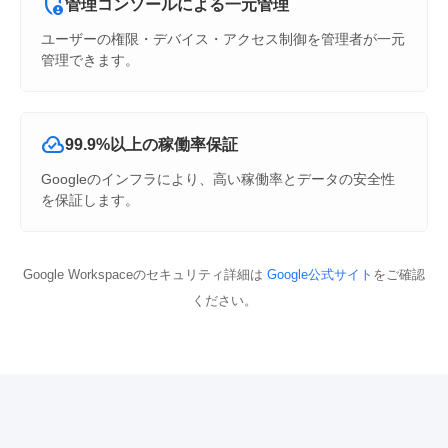
admin_panel_settings
管理コンソールによる一元管理
ユーザーの権限・デバイス・アクセス制御を管理者が一元
管理できます。
cloud_done
99.9%以上の稼働率保証
Googleのインフラにより、高い稼働率とデータの安全性
を保証します。
Google Workspaceのセキュリティ詳細は
Google公式サイト
をご確認
ください。