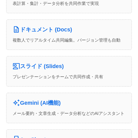
表計算・集計・データ分析を共同作業で実現
description
ドキュメント (Docs)
複数人でリアルタイム共同編集。バージョン管理も自動
co_present
スライド (Slides)
プレゼンテーションをチームで共同作成・共有
auto_awesome
Gemini (AI機能)
メール要約・文章生成・データ分析などのAIアシスタント