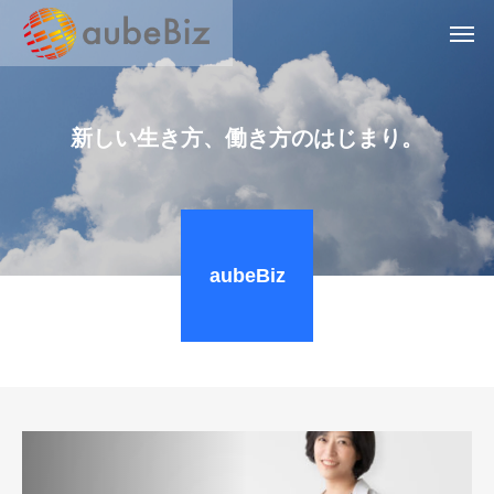
新
し
い
生
き
方
、
働
き
方
の
は
じ
ま
り
。
aubeBiz