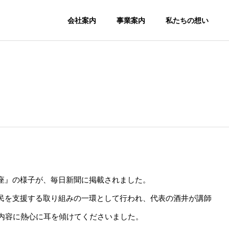
会社案内
事業案内
私たちの想い
座』の様子が、毎日新聞に掲載されました。
民を支援する取り組みの一環として行われ、代表の酒井が講師
フィス代
テレワーク人材育
座内容に熱心に耳を傾けてくださいました。
成事業
地方創