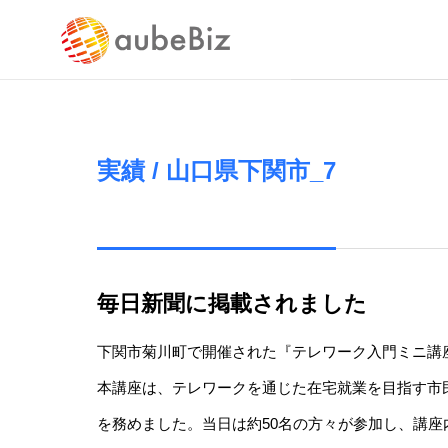
実績 / 山口県下関市_7
SERVICE
事業案内
毎日新聞に掲載されました
下関市菊川町で開催された『テレワーク入門ミニ講
本講座は、テレワークを通じた在宅就業を目指す市
バックオ
を務めました。当日は約50名の方々が参加し、講
行