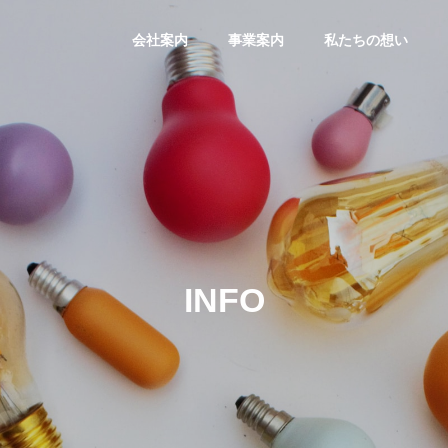
会社案内
事業案内
私たちの想い
INFO
フィス代
テレワーク人材育
成事業
地方創